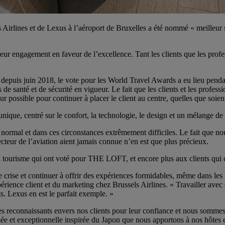
irlines et de Lexus à l’aéroport de Bruxelles a été nommé « meilleur 
eur engagement en faveur de l’excellence. Tant les clients que les pr
puis juin 2018, le vote pour les World Travel Awards a eu lieu pendan
 de santé et de sécurité en vigueur. Le fait que les clients et les pr
r possible pour continuer à placer le client au centre, quelles que soien
ue, centré sur le confort, la technologie, le design et un mélange de «
 normal et dans ces circonstances extrêmement difficiles. Le fait que n
secteur de l’aviation aient jamais connue n’en est que plus précieux.
 tourisme qui ont voté pour THE LOFT, et encore plus aux clients qui c
e crise et continuer à offrir des expériences formidables, même dans le
érience client et du marketing chez Brussels Airlines. « Travailler avec 
s. Lexus en est le parfait exemple. »
reconnaissants envers nos clients pour leur confiance et nous sommes 
e et exceptionnelle inspirée du Japon que nous apportons à nos hôtes est