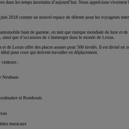
aires dans les temps incertains d’aujourd’hui. Nous apprécions vivement 
uin 2018 comme un nouvel espace de détente pour les voyageurs internat
utomobile haut de gamme, en tant que marque mondiale de luxe et de st
able, ainsi que d’occasions de s’immerger dans le monde de Lexus.
de Lexus offre des places assises pour 500 invités. Il est divisé en zo
 idéal pour ceux qui doivent travailler en déplacement.
visiteurs :
de Neuhaus
r Foodmaker et Rombouts
exus
embles musicaux