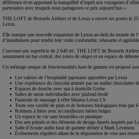
différence et en apportant la tranquillité d’esprit aux voyageurs d’aff
partenaires avec lesquels nous partageons ce prix aujourd’hui ».
THE LOFT de Brussels Airlines et de Lexus a ouvert ses portes le 25 j
Lexus.
Elle marque une nouvelle expansion de Lexus au-delà du monde de l’a
d’installations pour rendre leur visite confortable, relaxante et agré
Couvrant une superficie de 2 040 m², THE LOFT de Brussels Airlines et 
notamment un bar central, des zones de sièges et un espace de détente
Un mélange unique de fonctionnalités haut de gamme est proposé aux 
Les valeurs de l’hospitalité japonaise apportées par Lexus
Une expérience du chocolat animée par un maître chocolatier 
Espaces de douche avec spa à domicile Grohe
Salles de sieste individuelles avec plafond étoilé
Fauteuils de massage à effet Shiatsu Lexus LS
Toute une variété de plats et de boissons biologiques frais pa
Robinets à bière avec les meilleures bières belges
Un espace de vie sans bouteilles en plastique
Des arts primés et des éléments de design épurés inspirés par L
Salle d’écoute audio haut de gamme dédiée à Mark Levinson
Événements réguliers allant de la dégustation de vins aux ens