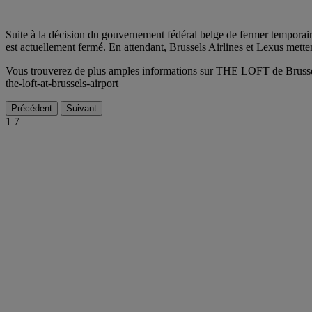
Suite à la décision du gouvernement fédéral belge de fermer temporai
est actuellement fermé. En attendant, Brussels Airlines et Lexus metten
Vous trouverez de plus amples informations sur THE LOFT de Brussels Ai
the-loft-at-brussels-airport
Précédent
Suivant
1
7