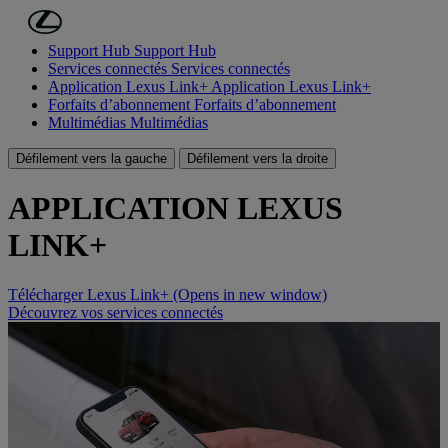
Passer au contenu principal
(Appuyez sur Enter)
Support Hub
Support Hub
Services connectés
Services connectés
Application Lexus Link+
Application Lexus Link+
Forfaits d’abonnement
Forfaits d’abonnement
Multimédias
Multimédias
Défilement vers la gauche
Défilement vers la droite
APPLICATION LEXUS
LINK+
Télécharger Lexus Link+
(Opens in new window)
Découvrez vos services connectés