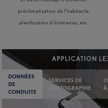
préclimatisation de l’habitacle,
planification d’itinéraires, etc.
APPLICATION LE
DONNÉES
SERVICES DE
C
DE
CARTOGRAPHIE
À
CONDUITE