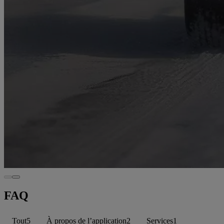
FAQ
Tout
5
À propos de l’application
2
Services
1