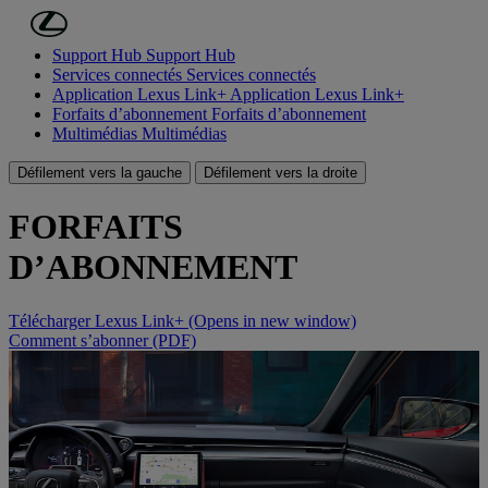
Passer au contenu principal
(Appuyez sur Enter)
Support Hub
Support Hub
Services connectés
Services connectés
Application Lexus Link+
Application Lexus Link+
Forfaits d’abonnement
Forfaits d’abonnement
Multimédias
Multimédias
Défilement vers la gauche
Défilement vers la droite
FORFAITS
D’ABONNEMENT
Télécharger Lexus Link+
(Opens in new window)
Comment s’abonner (PDF)