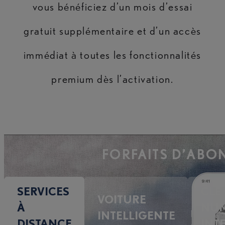
vous bénéficiez d’un mois d’essai
gratuit supplémentaire et d’un accès
immédiat à toutes les fonctionnalités
premium dès l’activation.
FORFAITS D’AB
SERVICES
CLÉ
VOITURE
À
NUM
INTELLIGENTE
DISTANCE
INT