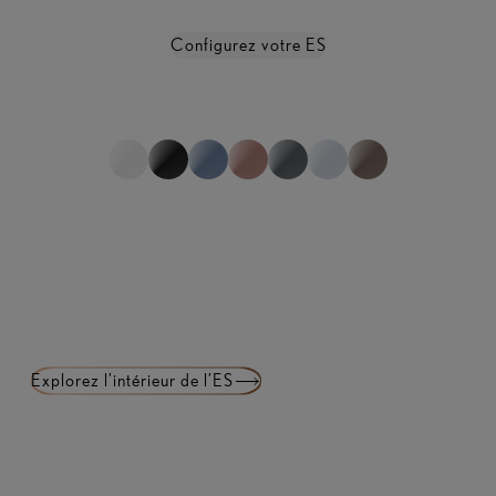
Configurez votre ES
Afficher toutes les spécifications
*non représentatif de la gamme complète
1
sur
0
Explorez l’intérieur de l’ES