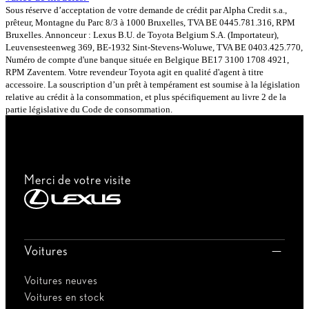
Sous réserve d’acceptation de votre demande de crédit par Alpha Credit s.a.,
prêteur, Montagne du Parc 8/3 à 1000 Bruxelles, TVA BE 0445.781.316, RPM
Bruxelles. Annonceur : Lexus B.U. de Toyota Belgium S.A. (Importateur),
Leuvensesteenweg 369, BE-1932 Sint-Stevens-Woluwe, TVA BE 0403.425.770,
Numéro de compte d'une banque située en Belgique BE17 3100 1708 4921,
RPM Zaventem. Votre revendeur Toyota agit en qualité d'agent à titre
accessoire. La souscription d’un prêt à tempérament est soumise à la législation
relative au crédit à la consommation, et plus spécifiquement au livre 2 de la
partie législative du Code de consommation.
Merci de votre visite
Voitures
Voitures neuves
Voitures en stock