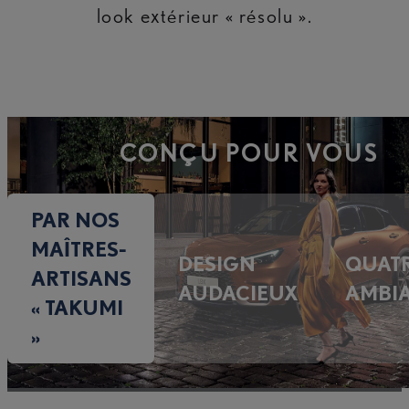
look extérieur « résolu ».
CONÇU POUR VOUS
PAR NOS
MAÎTRES-
DESIGN
QUAT
ARTISANS
AUDACIEUX
AMBI
« TAKUMI
»