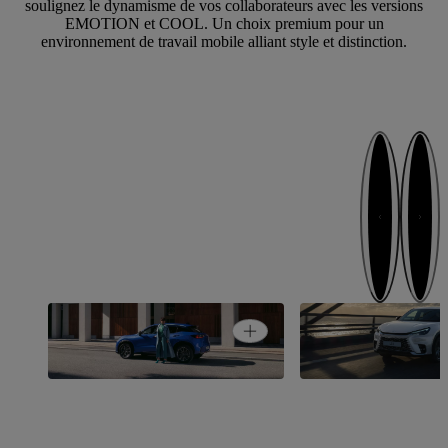
soulignez le dynamisme de vos collaborateurs avec les versions
EMOTION et COOL. Un choix premium pour un
environnement de travail mobile alliant style et distinction.
Étape suivante
Étape préc
Open card
LBX ELEGANT
LBX RELAX