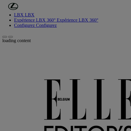
(Appuyez sur Enter)
Passer au contenu principal
LBX
LBX
Expérience LBX 360°
Expérience LBX 360°
Configurez
Configurez
Défilement vers la gauche
Défilement vers la droite
loading content