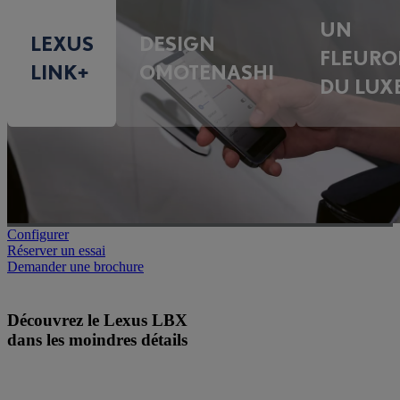
UN
LEXUS
DESIGN
FLEURO
LINK+
OMOTENASHI
DU LUX
Configurer
Réserver un essai
Demander une brochure
Découvrez le Lexus LBX
dans les moindres détails