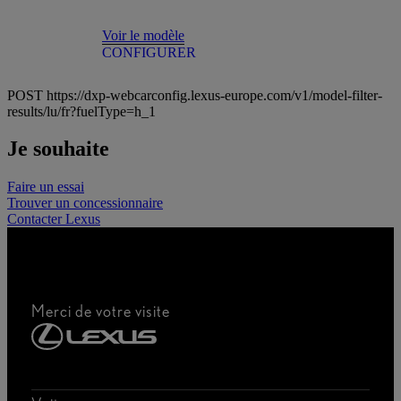
Voir le modèle
CONFIGURER
POST https://dxp-webcarconfig.lexus-europe.com/v1/model-filter-
results/lu/fr?fuelType=h_1
Je souhaite
Faire un essai
Trouver un concessionnaire
Contacter Lexus
Merci de votre visite