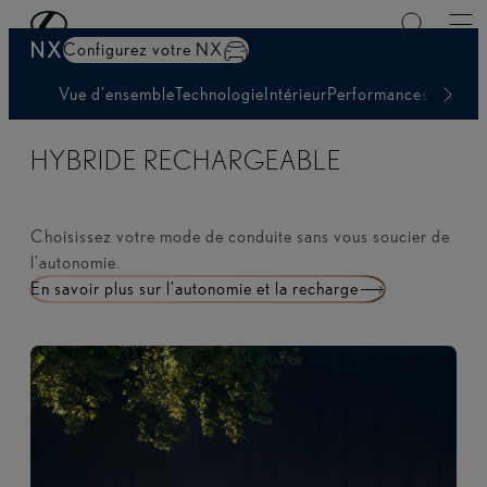
Demandez une offre
Passer au contenu principal
(Appuyez sur Enter)
NX
Configurez votre NX
Vue d’ensemble
Technologie
Intérieur
Performances
Autonom
HYBRIDE RECHARGEABLE
Choisissez votre mode de conduite sans vous soucier de
l’autonomie.
En savoir plus sur l’autonomie et la recharge