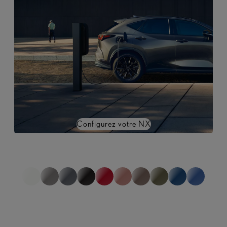
Configurez votre NX
*non représentatif de la gamme complète
1
sur
0