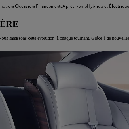
motions
Occasions
Financements
Après-vente
Hybride et Électriqu
IÈRE
us saisissons cette évolution, à chaque tournant. Grâce à de nouvelles fo