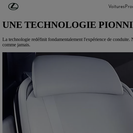
Passer au contenu principal
(Appuyez sur Enter)
Voitures
Pro
DÉCOUVREZ LEXUS
UNE TECHNOLOGIE PIONN
La technologie redéfinit fondamentalement l'expérience de conduite. No
comme jamais.