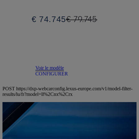
€ 79.745
€ 74.745
Voir le modèle
CONFIGURER
POST https://dxp-webcarconfig.lexus-europe.com/v1/model-filter-
results/lu/fr?model=ll%2Cnx%2Crx