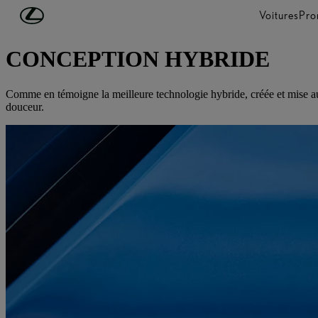
Passer au contenu principal
(Appuyez sur Enter)
Voitures
Pro
DÉCOUVREZ LEXUS
CONCEPTION HYBRIDE
Comme en témoigne la meilleure technologie hybride, créée et mise au po
douceur.