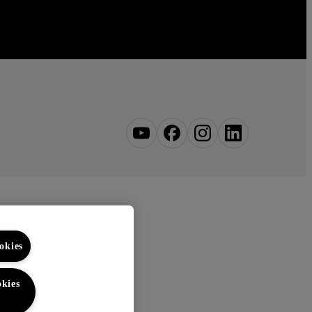
okies
kies