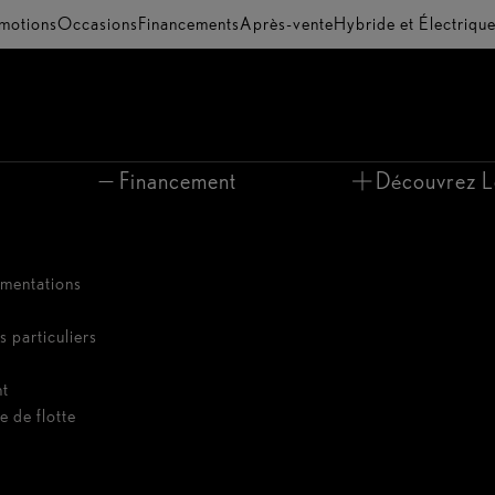
motions
Occasions
Financements
Après-vente
Hybride et Électriqu
Financement
Découvrez L
umentations
s particuliers
nt
e de flotte