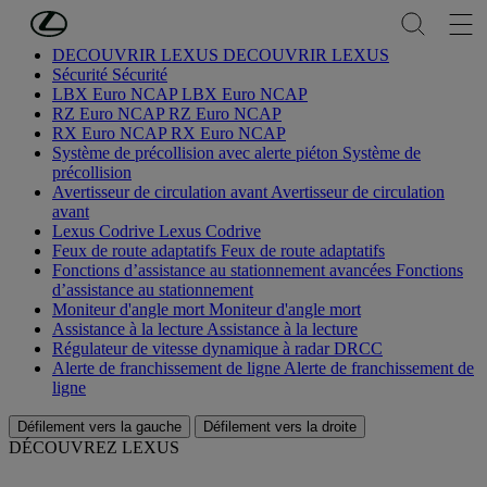
Passer au contenu principal
(Appuyez sur Enter)
DÉCOUVRIR LEXUS
DÉCOUVRIR LEXUS
Sécurité
Sécurité
LBX Euro NCAP
LBX Euro NCAP
RZ Euro NCAP
RZ Euro NCAP
RX Euro NCAP
RX Euro NCAP
Système de précollision avec alerte piéton
Système de
précollision
Avertisseur de circulation avant
Avertisseur de circulation
avant
Lexus Codrive
Lexus Codrive
Feux de route adaptatifs
Feux de route adaptatifs
Fonctions d’assistance au stationnement avancées
Fonctions
d’assistance au stationnement
Moniteur d'angle mort
Moniteur d'angle mort
Assistance à la lecture
Assistance à la lecture
Régulateur de vitesse dynamique à radar
DRCC
Alerte de franchissement de ligne
Alerte de franchissement de
ligne
Défilement vers la gauche
Défilement vers la droite
DÉCOUVREZ LEXUS