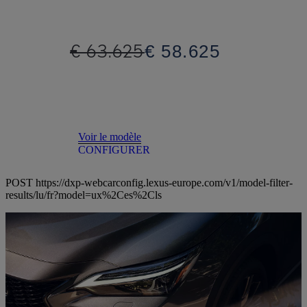
€ 63.625
€ 58.625
Voir le modèle
CONFIGURER
POST https://dxp-webcarconfig.lexus-europe.com/v1/model-filter-
results/lu/fr?model=ux%2Ces%2Cls