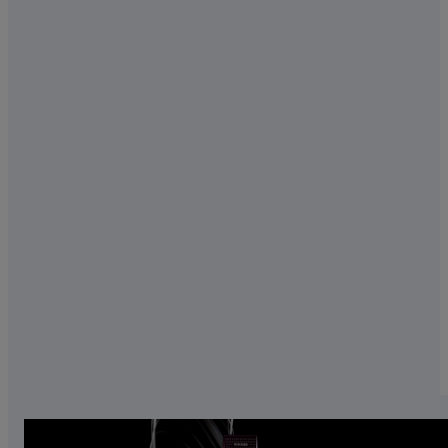
LA PHILOSOPHIE TAKUMI
Naturellement agile, chaque Lexus regorge de
détails soignés grâce à nos maîtres Takumi.
Avec leurs sens raffinés et la délicatesse de leur
toucher, nos artisans qualifiés détectent les
détails les plus minimes.
EN SAVOIR PLUS