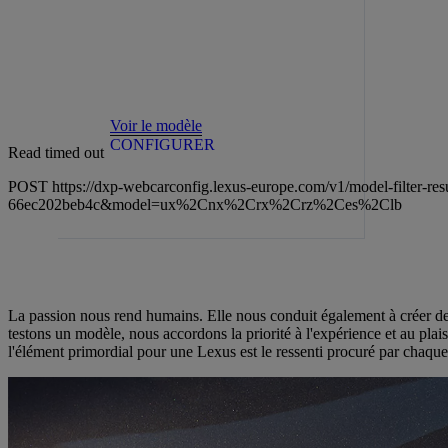
Voir le modèle
CONFIGURER
Read timed out
POST https://dxp-webcarconfig.lexus-europe.com/v1/model-filter-
66ec202beb4c&model=ux%2Cnx%2Crx%2Crz%2Ces%2Clb
La passion nous rend humains. Elle nous conduit également à créer des 
testons un modèle, nous accordons la priorité à l'expérience et au plaisi
l'élément primordial pour une Lexus est le ressenti procuré par chaque