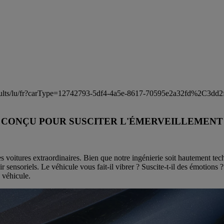
results/lu/fr?carType=12742793-5df4-4a5e-8617-70595e2a32fd%2C3dd2
CONÇU POUR SUSCITER L'ÉMERVEILLEMENT
voitures extraordinaires. Bien que notre ingénierie soit hautement techn
r sensoriels. Le véhicule vous fait-il vibrer ? Suscite-t-il des émotions 
 véhicule.