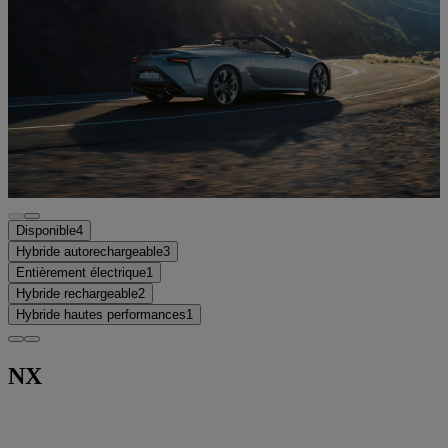
Disponible
4
Hybride autorechargeable
3
Entièrement électrique
1
Hybride rechargeable
2
Hybride hautes performances
1
NX