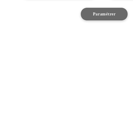
Faire un essai
Trouver un concessionnaire
Paramétrer
Contacter Lexus
Merci de votre visite
Voitures
Voitures neuves
Voitures en stock
Brochures et documentations
Voiture hybride
Nos offres pour les particuliers
Voiture de société