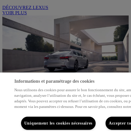
DÉCOUVREZ LEXUS
VOIR PLUS
Informations et paramétrage des cookies
Nous utilisons des cookies pour assurer le bon fonctionnement du site, am
DÉCOUVREZ LA NORME LS
navigation, analyser l’utilisation du site et, le cas échéant, vous proposer
adaptés. Vous pouvez accepter ou refuser l’utilisation de ces cookies, ou 
moment via les paramètres ci-dessous. Pour en savoir plus, consultez notr
RENCONTREZ L'ICÔNE
VOIR PLUS
Uniquement les cookies nécessaires
Accepter to
Je souhaite