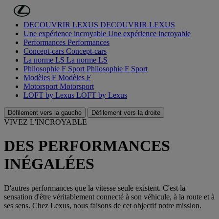
Passer au contenu principal
(Appuyez sur Enter)
DÉCOUVRIR LEXUS
DÉCOUVRIR LEXUS
Une expérience incroyable
Une expérience incroyable
Performances
Performances
Concept-cars
Concept-cars
La norme LS
La norme LS
Philosophie F Sport
Philosophie F Sport
Modèles F
Modèles F
Motorsport
Motorsport
LOFT by Lexus
LOFT by Lexus
Défilement vers la gauche
Défilement vers la droite
VIVEZ L'INCROYABLE
DES PERFORMANCES
INÉGALÉES
D'autres performances que la vitesse seule existent. C'est la
sensation d'être véritablement connecté à son véhicule, à la route et à
ses sens. Chez Lexus, nous faisons de cet objectif notre mission.