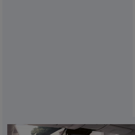
INSPIRÉE PAR LE JAPON
Pour décorer la LS, nous nous sommes tournés
vers la culture japonaise. Inspirées par une
nouvelle approche de la sellerie, tradition et
fabrication de pointe se combinent. Par
exemple, les panneaux de portières plissés à la
main traduisent l'origami.