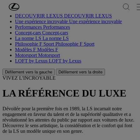
Passer au contenu principal
(Appuyez sur Enter)
DÉCOUVRIR LEXUS
DÉCOUVRIR LEXUS
Une expérience incroyable
Une expérience incroyable
Performances
Performances
Concept-cars
Concept-cars
La norme LS
La norme LS
Philosophie F Sport
Philosophie F Sport
Modèles F
Modèles F
Motorsport
Motorsport
LOFT by Lexus
LOFT by Lexus
Défilement vers la gauche
Défilement vers la droite
VIVEZ L'INCROYABLE
LA RÉFÉRENCE DU LUXE
Dévoilée pour la première fois en 1989, la LS incarnait notre
engagement en faveur du talent et de la supériorité qualitative et a
révolutionné les attentes du public par rapport aux voitures de luxe.
Découvrez le sens artistique, la considération et le confort qui font
de la LS un modèle unique en son genre.