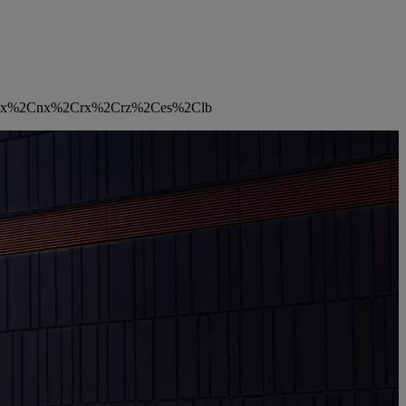
model=ux%2Cnx%2Crx%2Crz%2Ces%2Clb