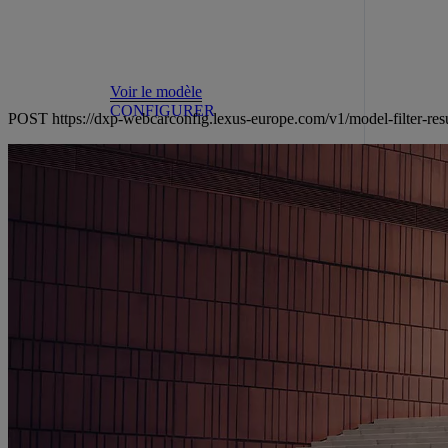
Voir le modèle
CONFIGURER
POST https://dxp-webcarconfig.lexus-europe.com/v1/model-filt