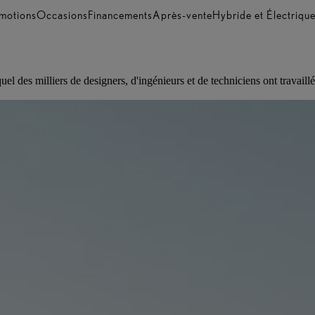
motions
Occasions
Financements
Après-vente
Hybride et Électriqu
el des milliers de designers, d'ingénieurs et de techniciens ont travai