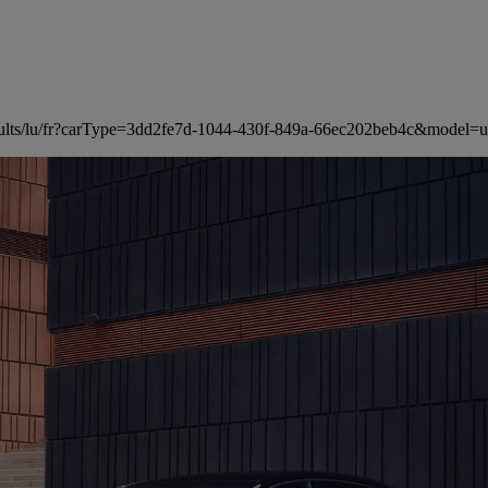
er-results/lu/fr?carType=3dd2fe7d-1044-430f-849a-66ec202beb4c&