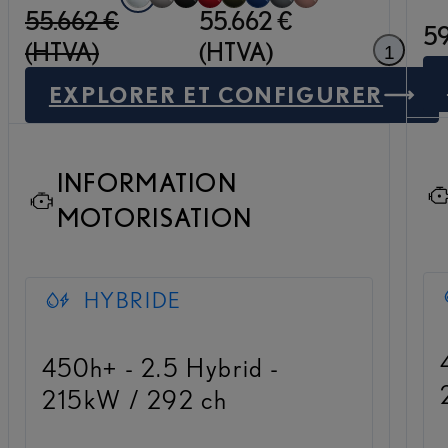
55.662 €
55.662 €
F White (083)
Sonic Titanium (1J7)
Graphite Black (223)
Radiant Red (3T5)
Terrane Khaki (6X4)
Celestial Blue (8Y6)
Sonic Grey (1L1)
Sonic Copper (4Y5)
59
(HTVA)
(HTVA)
1
EXPLORER ET CONFIGURER
NX BUSINESS LIN
INFORMATION
MOTORISATION
HYBRIDE
450h+ - 2.5 Hybrid -
215kW / 292 ch