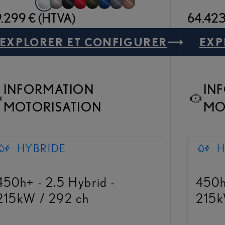
F White (083)
Sonic Titanium (1J7)
Graphite Black (223)
Radiant Red (3T5)
Terrane Khaki (6X4)
Celestial Blue (8Y6)
Sonic Grey (1L1)
Sonic Copper (4Y5)
.299 € (HTVA)
64.423
EXPLORER ET CONFIGURER
EXP
NX EXECUTIVE LINE
E
INFORMATION
IN
MOTORISATION
MO
HYBRIDE
H
450h+ - 2.5 Hybrid -
450h
215kW / 292 ch
215k