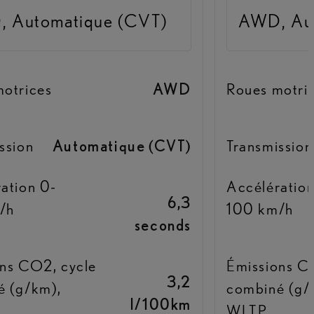
 Automatique (CVT)
AWD, Aut
otrices
AWD
Roues motri
ssion
Automatique (CVT)
Transmission
ation 0-
Accélération
6,3
/h
100 km/h
seconds
ns CO2, cycle
Émissions C
3,2
é (g/km),
combiné (g/
l/100km
WLTP