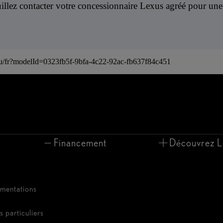
illez contacter votre concessionnaire Lexus agréé pour une 
/lu/fr?modelId=0323fb5f-9bfa-4c22-92ac-fb637f84c451
Financement
Découvrez L
umentations
s particuliers