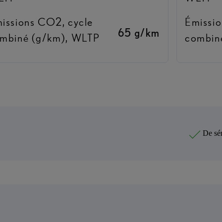
issions CO2, cycle
Émissio
65 g/km
mbiné (g/km), WLTP
combin
De sér