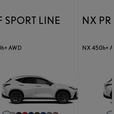
F SPORT LINE
NX PR
0h+ AWD
NX 450h+ 