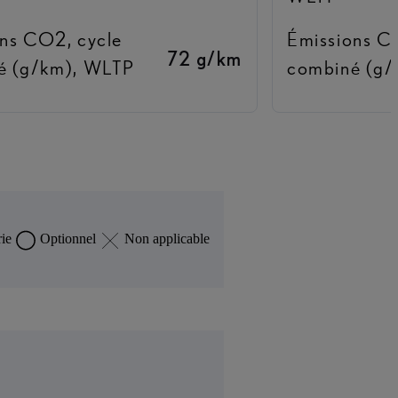
ns CO2, cycle
Émissions C
72 g/km
é (g/km), WLTP
combiné (g/
ie
Optionnel
Non applicable