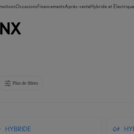
motions
Occasions
Financements
Après-vente
Hybride et Électriqu
NX
Plus de filtres
HYBRIDE
HY