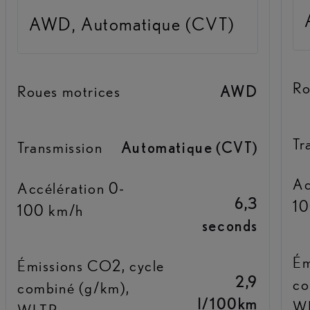
AWD, Automatique (CVT)
Ro
Roues motrices
AWD
Tr
Transmission
Automatique (CVT)
Ac
Accélération 0-
6,3
10
100 km/h
seconds
Ém
Émissions CO2, cycle
2,9
co
combiné (g/km),
l/100km
W
WLTP