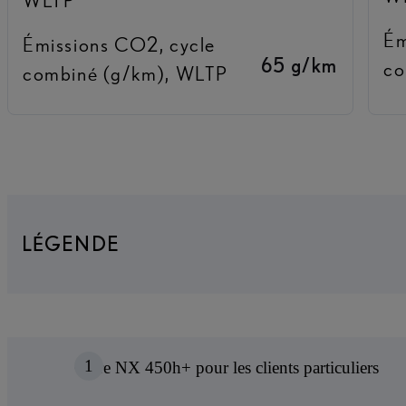
Ém
Émissions CO2, cycle
65 g/km
co
combiné (g/km), WLTP
LÉGENDE
1
Offre NX 450h+ pour les clients particuliers