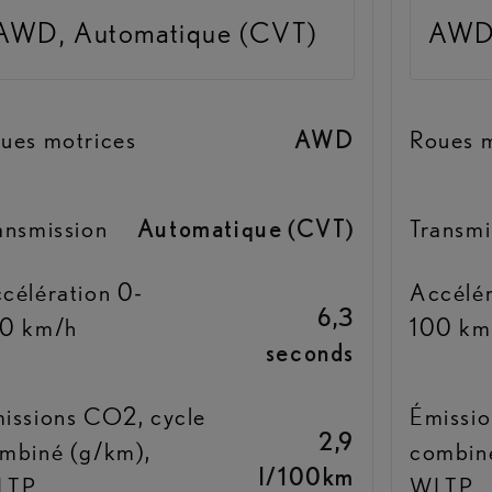
AWD, Automatique (CVT)
AWD,
ues motrices
AWD
Roues m
ansmission
Automatique (CVT)
Transmi
célération 0-
Accélér
6,3
0 km/h
100 km
seconds
issions CO2, cycle
Émissio
2,9
mbiné (g/km),
combin
l/100km
LTP
WLTP