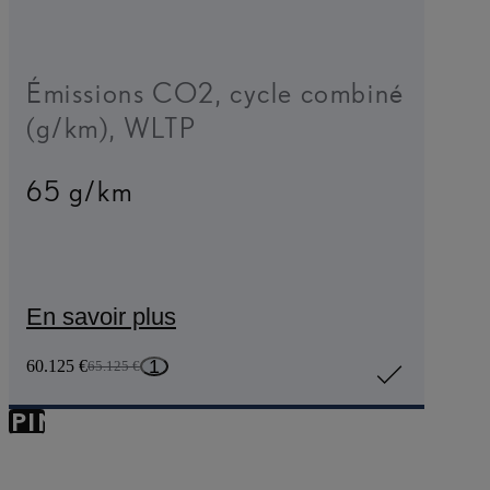
Émissions CO2, cycle combiné
(g/km), WLTP
65 g/km
En savoir plus
1
60.125 €
65.125 €
KIP TO
SPIN
NTAINER