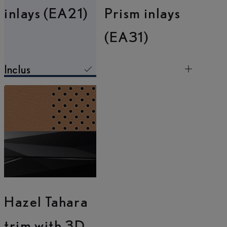
inlays (EA21)
Prism inlays
(EA31)
Inclus
Hazel Tahara
trim with 3D