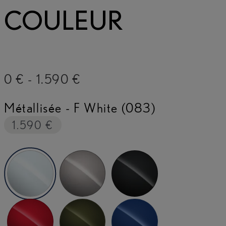
COULEUR
0 €
-
1.590 €
Métallisée
-
F White (083)
1.590 €
F White (083)
Sonic Titanium (1J7)
Graphite Black (223)