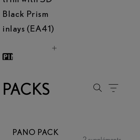
Black Prism
inlays (EA41)
KIP TO
SPIN
NTAINER
PACKS
Toggle search
Afficher l
PANO PACK
2 suppléments