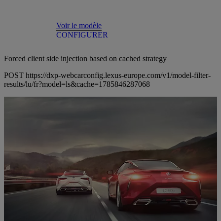
Voir le modèle
CONFIGURER
Forced client side injection based on cached strategy
POST https://dxp-webcarconfig.lexus-europe.com/v1/model-filter-
results/lu/fr?model=ls&cache=1785846287068