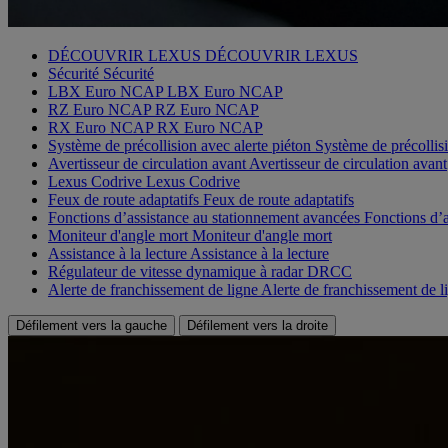
DÉCOUVRIR LEXUS
DÉCOUVRIR LEXUS
Sécurité
Sécurité
LBX Euro NCAP
LBX Euro NCAP
RZ Euro NCAP
RZ Euro NCAP
RX Euro NCAP
RX Euro NCAP
Système de précollision avec alerte piéton
Système de précollis
Avertisseur de circulation avant
Avertisseur de circulation avant
Lexus Codrive
Lexus Codrive
Feux de route adaptatifs
Feux de route adaptatifs
Fonctions d’assistance au stationnement avancées
Fonctions d’a
Moniteur d'angle mort
Moniteur d'angle mort
Assistance à la lecture
Assistance à la lecture
Régulateur de vitesse dynamique à radar
DRCC
Alerte de franchissement de ligne
Alerte de franchissement de l
Défilement vers la gauche
Défilement vers la droite