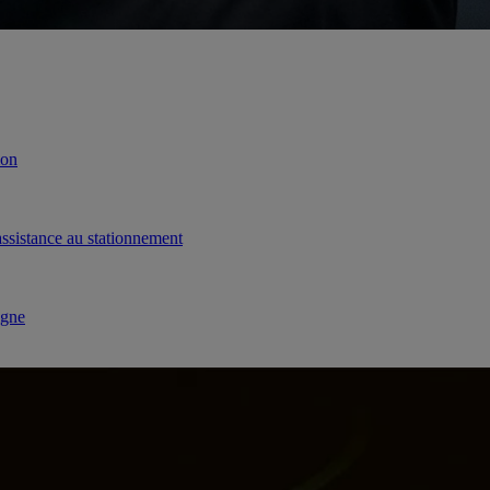
ion
ssistance au stationnement
igne