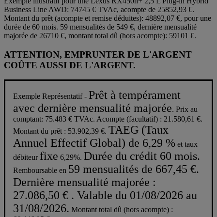
Exemple illustratif pour une Lexus RX450h+ 2,5 L Plug-in Hybrid
Business Line AWD: 74745 € TVAc, acompte de 25852,93 €.
Montant du prêt (acompte et remise déduites): 48892,07 €, pour une
durée de 60 mois. 59 mensualités de 549 €, dernière mensualité
majorée de 26710 €, montant total dû (hors acompte): 59101 €.
ATTENTION, EMPRUNTER DE L'ARGENT
COÛTE AUSSI DE L'ARGENT.
Prêt à tempérament
Exemple Représentatif -
avec dernière mensualité majorée
. Prix au
comptant: 75.483 € TVAc. Acompte (facultatif) : 21.580,61 €.
TAEG (Taux
Montant du prêt : 53.902,39 €.
Annuel Effectif Global) de 6,29 %
et taux
fixe
Durée du crédit 60 mois.
débiteur
6,29%.
59 mensualités de 667,45 €.
Remboursable en
Dernière mensualité majorée :
27.086,50 € . Valable du 01/08/2026 au
31/08/2026.
Montant total dû (hors acompte) :