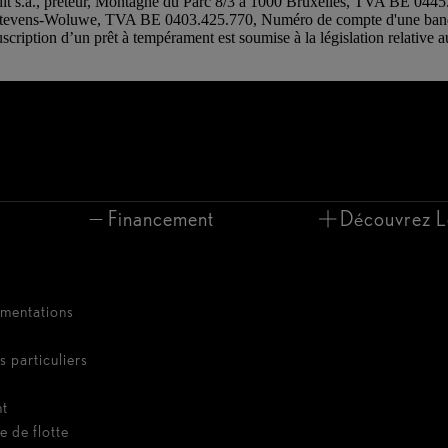
edit s.a., prêteur, Montagne du Parc 8/3 à 1000 Bruxelles, TVA BE 0
-Stevens-Woluwe, TVA BE 0403.425.770, Numéro de compte d'une ba
uscription d’un prêt à tempérament est soumise à la législation relative 
Financement
Découvrez L
umentations
s particuliers
nt
e de flotte