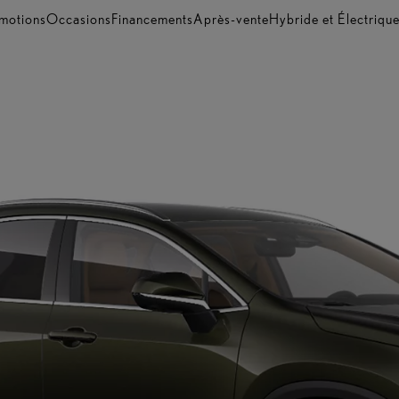
motions
Occasions
Financements
Après-vente
Hybride et Électriqu