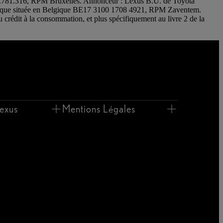
445.781.316, RPM Bruxelles. Annonceur : Lexus B.U. de Toyota
nque située en Belgique BE17 3100 1708 4921, RPM Zaventem.
au crédit à la consommation, et plus spécifiquement au livre 2 de la
exus
Mentions Légales