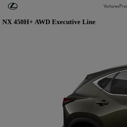
Passer au contenu principal
(Appuyez sur Enter)
Voitures
Pro
Notre plug-in hybride
NX 450H+ AWD Executive Line