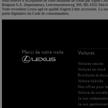
Sous réserve d’acceptation de votre demande de crédit par Alpha Cr
Belgium S.A. (Importateur), Leuvensesteenweg 369, BE-1932 Sint
Votre revendeur Lexus agit en qualité d'agent à titre accessoire. La so
partie législative du Code de consommation.
Merci de votre visite
Voitures
Voitures neuves
Voitures en stock
Brochures et doc
Voiture hybride
Nos offres pour le
Voiture de société
Je suis indépenda
Je suis gestionnair