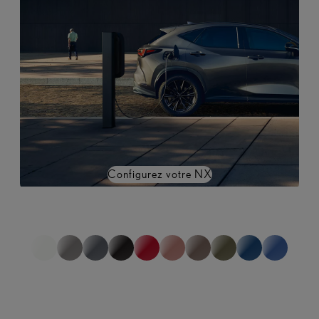
Configurez votre NX
*non représentatif de la gamme complète
1
sur
0