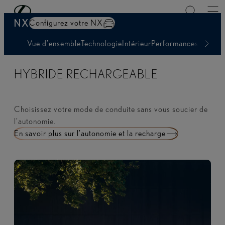
Demandez une offre
Passer au contenu principal
(Appuyez sur Enter)
NX
Configurez votre NX
Vue d’ensemble
Technologie
Intérieur
Performances
Autonom
HYBRIDE RECHARGEABLE
Choisissez votre mode de conduite sans vous soucier de
l’autonomie.
En savoir plus sur l’autonomie et la recharge