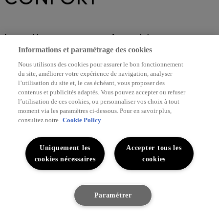
Installez-vous confortablement et
Informations et paramétrage des cookies
détendez-vous dans une voiture si
Nous utilisons des cookies pour assurer le bon fonctionnement
du site, améliorer votre expérience de navigation, analyser
confortable que vous vous y
l’utilisation du site et, le cas échéant, vous proposer des
contenus et publicités adaptés. Vous pouvez accepter ou refuser
l’utilisation de ces cookies, ou personnaliser vos choix à tout
sentirez comme chez vous - avec
moment via les paramètres ci-dessous. Pour en savoir plus,
consultez notre
Cookie Policy
un grand espace pour étirer vos
Uniquement les
Accepter tous les
jambes et un chauffage qui vous
cookies nécessaires
cookies
garde au chaud quand il fait froid
Paramétrer
dehors.