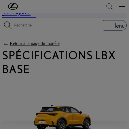
Passer au contenu principal
(Appuyez sur Enter)
Configurez
Price is updated The price of your configuration is 34.025 €
Menu
Recherche de spécifications
Retour à la page du modèle
SPÉCIFICATIONS LBX
BASE