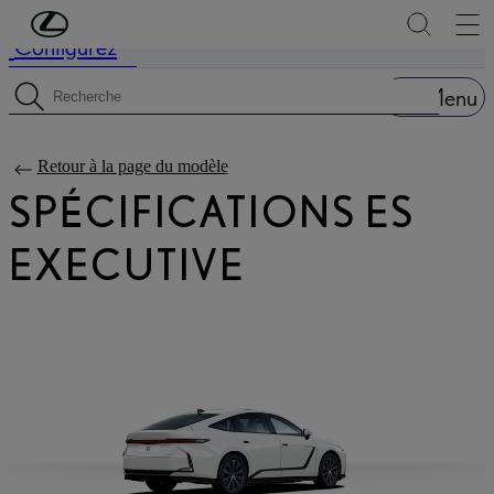
Passer au contenu principal
(Appuyez sur Enter)
Configurez
Price is updated The price of your configuration is 59.790 €
Menu
Recherche de spécifications
Retour à la page du modèle
SPÉCIFICATIONS ES
EXECUTIVE