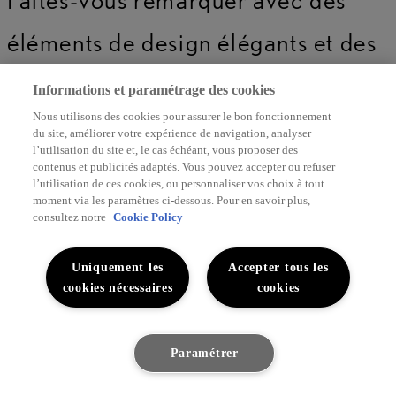
éléments de design élégants et des
détails qui attirent l'attention pour
Informations et paramétrage des cookies
Nous utilisons des cookies pour assurer le bon fonctionnement
que votre véhicule se démarque de
du site, améliorer votre expérience de navigation, analyser
l’utilisation du site et, le cas échéant, vous proposer des
la foule.
contenus et publicités adaptés. Vous pouvez accepter ou refuser
l’utilisation de ces cookies, ou personnaliser vos choix à tout
moment via les paramètres ci-dessous. Pour en savoir plus,
consultez notre
Cookie Policy
Vitres teintées
Uniquement les
Accepter tous les
cookies nécessaires
cookies
Feux de jour (DRL,
Daytime Running
Paramétrer
Lights), LED