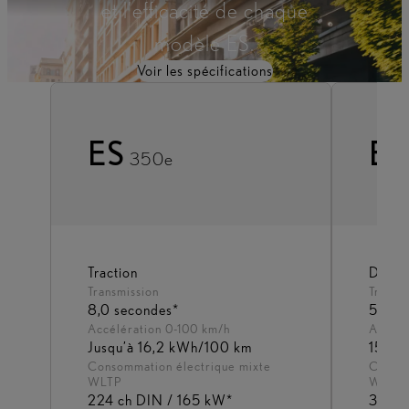
et l’efficacité de chaque
modèle ES.
Voir les spécifications
ES
ES
350e
Traction
DIRE
Transmission
Transm
8,0 secondes*
5,5 s
Accélération 0-100 km/h
Accélé
Jusqu’à 16,2 kWh/100 km
15,8 
Consommation électrique mixte
Consom
WLTP
WLTP
224 ch DIN / 165 kW*
343 c