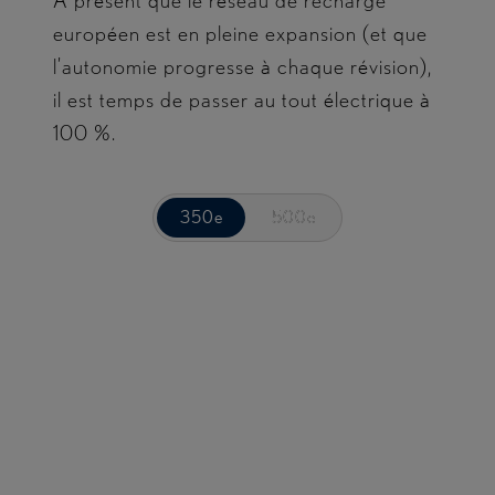
À présent que le réseau de recharge
européen est en pleine expansion (et que
l’autonomie progresse à chaque révision),
il est temps de passer au tout électrique à
100 %.
350e
350e
500e
500e