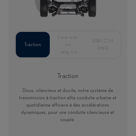
Transmissi
Transmissi
DIRECT4
DIRECT4
Traction
Traction
on
on
AWD
AWD
intégrale
intégrale
Traction
Doux, silencieux et docile, notre système de
transmission à traction allie conduite urbaine et
quotidienne efficace à des accélérations
dynamiques, pour une conduite silencieuse et
souple.