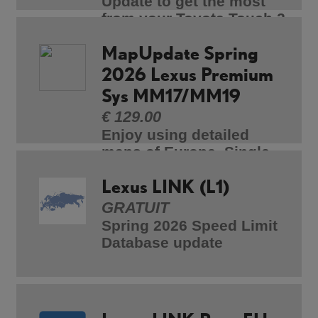
Update to get the most
from your Toyota Touch 2
with Go (CY17)
MapUpdate Spring
2026 Lexus Premium
Sys MM17/MM19
€ 129.00
Enjoy using detailed
maps of Europe. Single
map update product for
MM17/MM19 systems
Lexus LINK (L1)
GRATUIT
Spring 2026 Speed Limit
Database update