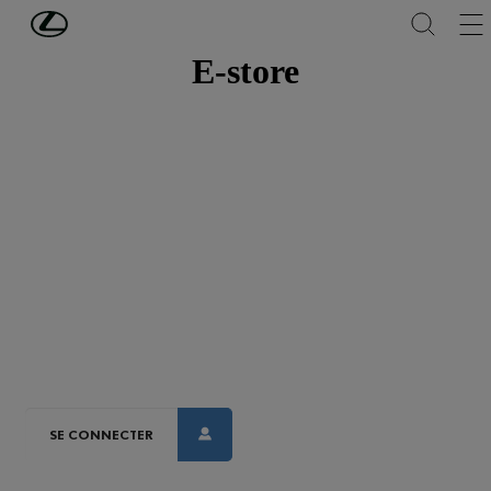
Passer au contenu principal
(Appuyez sur Enter)
E-store
BIENVENU
SUR L'E-
STORE
SE CONNECTER