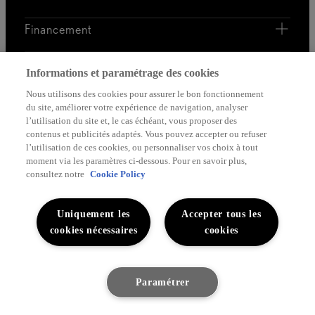
Financement
Découvrez Lexus
Informations et paramétrage des cookies
Nous utilisons des cookies pour assurer le bon fonctionnement
Mentions Légales
du site, améliorer votre expérience de navigation, analyser
l’utilisation du site et, le cas échéant, vous proposer des
contenus et publicités adaptés. Vous pouvez accepter ou refuser
l’utilisation de ces cookies, ou personnaliser vos choix à tout
moment via les paramètres ci-dessous. Pour en savoir plus,
consultez notre
Cookie Policy
Mentions légales
Cookies du site
WLTP
Vie privée
Uniquement les
Accepter tous les
cookies nécessaires
cookies
Lexus-Belgique © 2026
Paramétrer