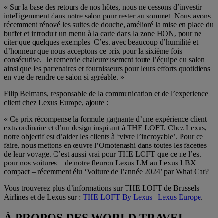
« Sur la base des retours de nos hôtes, nous ne cessons d’investir
intelligemment dans notre salon pour rester au sommet. Nous avons
récemment rénové les suites de douche, amélioré la mise en place du
buffet et introduit un menu à la carte dans la zone HON, pour ne
citer que quelques exemples. C’est avec beaucoup d’humilité et
d’honneur que nous acceptons ce prix pour la sixième fois
consécutive. Je remercie chaleureusement toute l’équipe du salon
ainsi que les partenaires et fournisseurs pour leurs efforts quotidiens
en vue de rendre ce salon si agréable. »
Filip Belmans, responsable de la communication et de l’expérience
client chez Lexus Europe, ajoute :
« Ce prix récompense la formule gagnante d’une expérience client
extraordinaire et d’un design inspirant à THE LOFT. Chez Lexus,
notre objectif est d’aider les clients à ‘vivre l’incroyable’. Pour ce
faire, nous mettons en œuvre l’Omotenashi dans toutes les facettes
de leur voyage. C’est aussi vrai pour THE LOFT que ce ne l’est
pour nos voitures – de notre fleuron Lexus LM au Lexus LBX
compact – récemment élu ‘Voiture de l’année 2024’ par What Car?
Vous trouverez plus d’informations sur THE LOFT de Brussels
Airlines et de Lexus sur :
THE LOFT By Lexus | Lexus Europe
.
À PROPOS DES WORLD TRAVEL