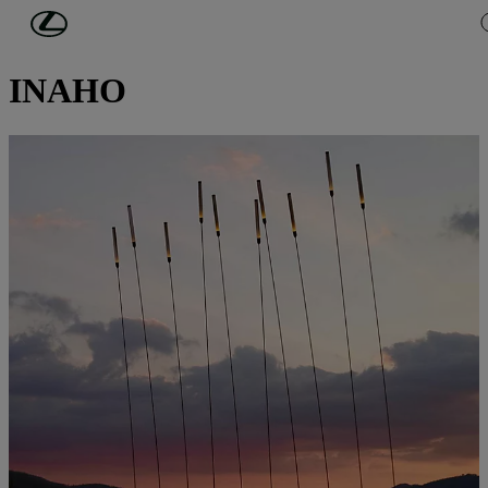
Passer au contenu principal
(Appuyez sur Enter)
DÉCOUVREZ LEXUS
INAHO