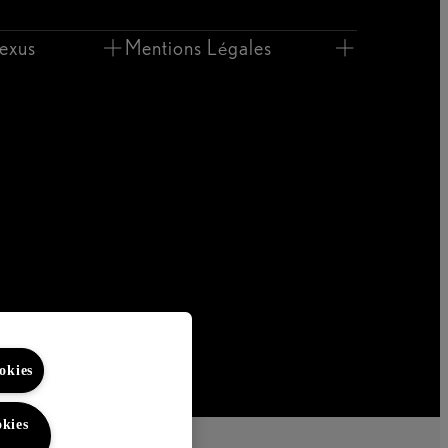
exus
Mentions Légales
okies
kies