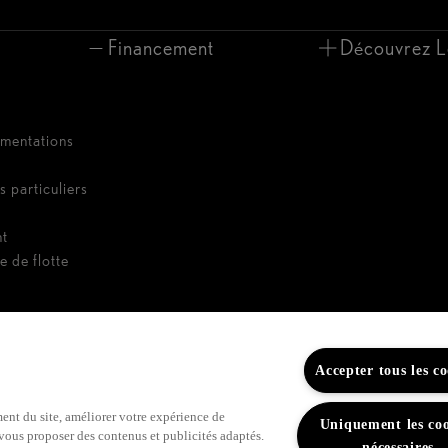
Financement
Découvrez L
umentations
s particuliers
nt
e de flotte
Accepter tous les co
ent du site, améliorer votre expérience de
Uniquement les coo
, vous proposer des contenus et publicités adaptés.
nécessaires