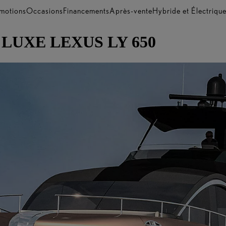
motions
Occasions
Financements
Après-vente
Hybride et Électriqu
LUXE LEXUS LY 650