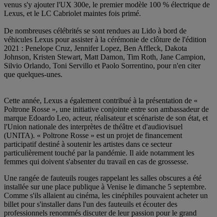
venus s'y ajouter l'UX 300e, le premier modèle 100 % électrique de
Lexus, et le LC Cabriolet maintes fois primé.
De nombreuses célébrités se sont rendues au Lido à bord de
véhicules Lexus pour assister à la cérémonie de clôture de l'édition
2021 : Penelope Cruz, Jennifer Lopez, Ben Affleck, Dakota
Johnson, Kristen Stewart, Matt Damon, Tim Roth, Jane Campion,
Silvio Orlando, Toni Servillo et Paolo Sorrentino, pour n'en citer
que quelques-unes.
Cette année, Lexus a également contribué à la présentation de «
Poltrone Rosse », une initiative conjointe entre son ambassadeur de
marque Edoardo Leo, acteur, réalisateur et scénariste de son état, et
l'Union nationale des interprètes de théâtre et d'audiovisuel
(UNITA). « Poltrone Rosse » est un projet de financement
participatif destiné à soutenir les artistes dans ce secteur
particulièrement touché par la pandémie. Il aide notamment les
femmes qui doivent s'absenter du travail en cas de grossesse.
Une rangée de fauteuils rouges rappelant les salles obscures a été
installée sur une place publique à Venise le dimanche 5 septembre.
Comme s'ils allaient au cinéma, les cinéphiles pouvaient acheter un
billet pour s'installer dans l'un des fauteuils et écouter des
professionnels renommés discuter de leur passion pour le grand