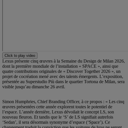
Click to play video
Lexus présente cinq œuvres à la Semaine du Design de Milan 2026,
dont la première mondiale de l’installation « SPACE », ainsi que
quatre contributions originales de « Discover Together 2026 », un
projet de cocréation mené avec des talents émergents. L’exposition,
présentée au Superstudio Più dans le quartier Tortona de Milan, sera
visible jusqu’au dimanche 26 avril.
Simon Humphries, Chief Branding Officer, à ce propos : « Les cinq
œuvres présentées cette année explorent toutes le potentiel de
l’espace. L’année dernière, Lexus dévoilait le concept LS, son
nouveau fleuron. Et tandis que le ‘S’ de LS signifiait autrefois
‘Sedan’, il sera désormais synonyme d’espace (‘Space’). Ce
changement traduit la conviction que les voitures de luxe ne seront