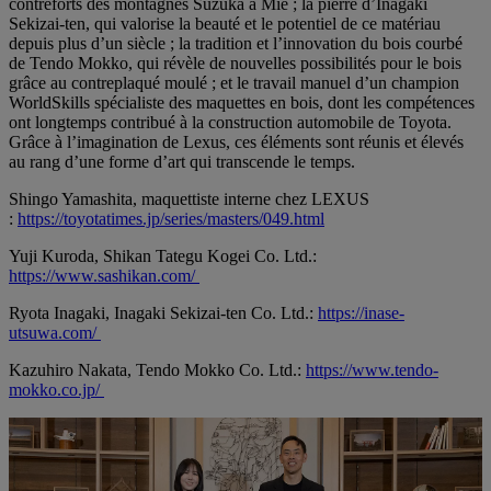
contreforts des montagnes Suzuka à Mie ; la pierre d’Inagaki
Sekizai-ten, qui valorise la beauté et le potentiel de ce matériau
depuis plus d’un siècle ; la tradition et l’innovation du bois courbé
de Tendo Mokko, qui révèle de nouvelles possibilités pour le bois
grâce au contreplaqué moulé ; et le travail manuel d’un champion
WorldSkills spécialiste des maquettes en bois, dont les compétences
ont longtemps contribué à la construction automobile de Toyota.
Grâce à l’imagination de Lexus, ces éléments sont réunis et élevés
au rang d’une forme d’art qui transcende le temps.
Shingo Yamashita, maquettiste interne chez LEXUS
:
https://toyotatimes.jp/series/masters/049.html
Yuji Kuroda, Shikan Tategu Kogei Co. Ltd.:
https://www.sashikan.com/
Ryota Inagaki, Inagaki Sekizai-ten Co. Ltd.:
https://inase-
utsuwa.com/
Kazuhiro Nakata, Tendo Mokko Co. Ltd.:
https://www.tendo-
mokko.co.jp/