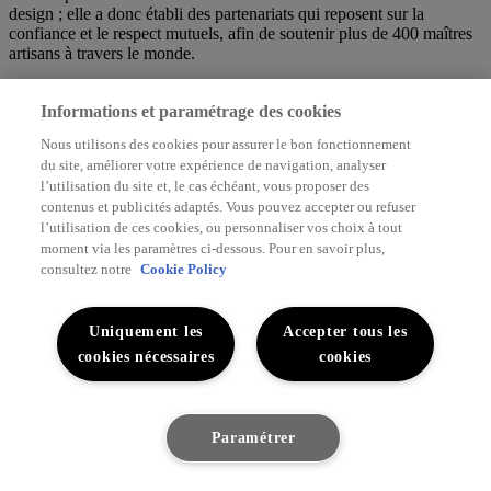
design ; elle a donc établi des partenariats qui reposent sur la
confiance et le respect mutuels, afin de soutenir plus de 400 maîtres
artisans à travers le monde.
Fondé en 2008, le studio Bethan Gray Design crée des collections
de luxe composées de meubles et accessoires fabriqués à la main,
Informations et paramétrage des cookies
vendus par de grands distributeurs internationaux comme Harrods,
Nous utilisons des cookies pour assurer le bon fonctionnement
Liberty et Lane Crawford. Au sein de son propre établissement à
du site, améliorer votre expérience de navigation, analyser
Londres, elle soutient les jeunes talents du design et leur présente les
l’utilisation du site et, le cas échéant, vous proposer des
bons interlocuteurs, et elle prodigue des conseils aux créatrices de
contenus et publicités adaptés. Vous pouvez accepter ou refuser
demain. Elle a récemment lancé un prix récompensant l'artisanat
féminin avec l'université métropolitaine de Cardiff, dont elle est
l’utilisation de ces cookies, ou personnaliser vos choix à tout
membre honoraire.
moment via les paramètres ci-dessous. Pour en savoir plus,
consultez notre
Cookie Policy
Uniquement les
Accepter tous les
cookies nécessaires
cookies
Paramétrer