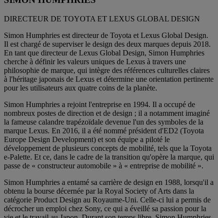
DIRECTEUR DE TOYOTA ET LEXUS GLOBAL DESIGN
Simon Humphries est directeur de Toyota et Lexus Global Design.
Il est chargé de superviser le design des deux marques depuis 2018.
En tant que directeur de Lexus Global Design, Simon Humphries
cherche à définir les valeurs uniques de Lexus à travers une
philosophie de marque, qui intègre des références culturelles claires
à l'héritage japonais de Lexus et détermine une orientation pertinente
pour les utilisateurs aux quatre coins de la planète.
Simon Humphries a rejoint l'entreprise en 1994. Il a occupé de
nombreux postes de direction et de design ; il a notamment imaginé
la fameuse calandre trapézoïdale devenue l'un des symboles de la
marque Lexus. En 2016, il a été nommé président d'ED2 (Toyota
Europe Design Development) et son équipe a piloté le
développement de plusieurs concepts de mobilité, tels que la Toyota
e-Palette. Et ce, dans le cadre de la transition qu'opère la marque, qui
passe de « constructeur automobile » à « entreprise de mobilité ».
Simon Humphries a entamé sa carrière de design en 1988, lorsqu'il a
obtenu la bourse décernée par la Royal Society of Arts dans la
catégorie Product Design au Royaume-Uni. Celle-ci lui a permis de
décrocher un emploi chez Sony, ce qui a éveillé sa passion pour la
vie et le travail au Japon. Durant son temps libre, Simon Humphries