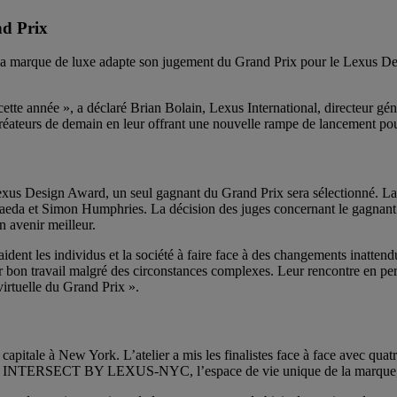
d Prix
 marque de luxe adapte son jugement du Grand Prix pour le Lexus Des
tte année », a déclaré Brian Bolain, Lexus International, directeur gén
 créateurs de demain en leur offrant une nouvelle rampe de lancement pour
us Design Award, un seul gagnant du Grand Prix sera sélectionné. La sél
eda et Simon Humphries. La décision des juges concernant le gagnant d
n avenir meilleur.
aident les individus et la société à faire face à des changements inattendu
eur bon travail malgré des circonstances complexes. Leur rencontre en 
virtuelle du Grand Prix ».
nce capitale à New York. L’atelier a mis les finalistes face à face avec 
ise. INTERSECT BY LEXUS-NYC, l’espace de vie unique de la marque, a 