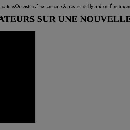
motions
Occasions
Financements
Après-vente
Hybride et Électriqu
ÉATEURS SUR UNE NOUVELL