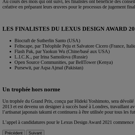
Au cours des mois qui ont suivi, les finalistes ont bénéficié des consei
créative en préparant leurs œuvres pour le processus de jugement final
LES FINALISTES DU LEXUS DESIGN AWARD 20
Biocraft de Sutherlin Santo (USA)
Feltscape, par Théophile Peju et Salvatore Cicero (France, Ita
Flash Pak, par Yaokun Wu (Chine/basé aux USA)
L.I.C.K., par Irina Samoilova (Russie)
Open Source Communities, par BellTower (Kenya)
Pursewit, par Aqsa Ajmal (Pakistan)
Un trophée hors norme
Un trophée du Grand Prix, conçu par Hideki Yoshimoto, sera dévoilé 
2013 et est devenu un designer à succès basé à Londres, travaillant 
l’artisanat japonais takumi et continuera à être utilisée pour tous le
L’appel à candidatures pour le Lexus Design Award 2021 commence auj
Précédent
Suivant