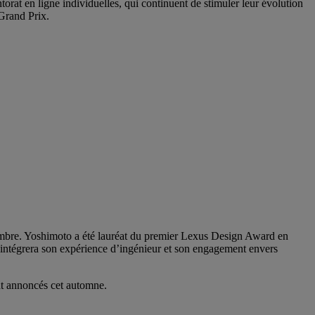
torat en ligne individuelles, qui continuent de stimuler leur évolution
 Grand Prix.
embre. Yoshimoto a été lauréat du premier Lexus Design Award en
 intégrera son expérience d’ingénieur et son engagement envers
nt annoncés cet automne.