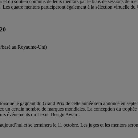
ls et du soutien continus de leurs mentors par le biais de sessions de men
. Les quatre mentors participeront également à la sélection virtuelle du
20
lie/basé au Royaume-Uni)
lorsque le gagnant du Grand Prix de cette année sera annoncé en sept
avec un certain nombre de marques mondiales. La conception du trophée
s futurs événements du Lexus Design Award.
ourd’hui et se terminera le 11 octobre. Les juges et les mentors sero